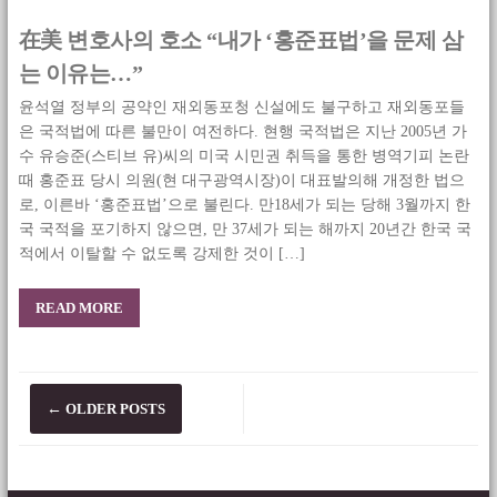
在美 변호사의 호소 “내가 ‘홍준표법’을 문제 삼
는 이유는…”
윤석열 정부의 공약인 재외동포청 신설에도 불구하고 재외동포들
은 국적법에 따른 불만이 여전하다. 현행 국적법은 지난 2005년 가
수 유승준(스티브 유)씨의 미국 시민권 취득을 통한 병역기피 논란
때 홍준표 당시 의원(현 대구광역시장)이 대표발의해 개정한 법으
로, 이른바 ‘홍준표법’으로 불린다. 만18세가 되는 당해 3월까지 한
국 국적을 포기하지 않으면, 만 37세가 되는 해까지 20년간 한국 국
적에서 이탈할 수 없도록 강제한 것이 […]
READ MORE
Posts
←
OLDER POSTS
navigation