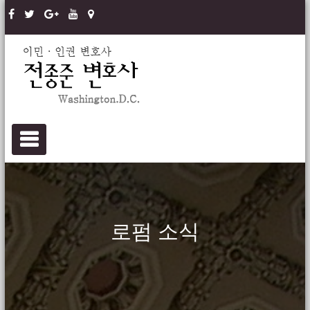
Skip
to
content
Immigration,
Immigration, Human Rights Lawyer – Jong-
Joon Chun
Human Rights
Lawyer – Jong-
PRIMARY MENU
Joon Chun
로펌 소식